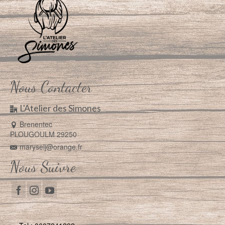
Nous Contacter
L'Atelier des Simones
Brenentec
PLOUGOULM 29250
maryselj@orange.fr
Nous Suivre