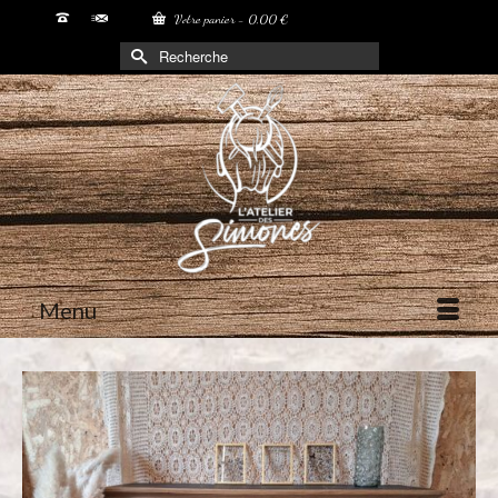
Votre panier
-
0,00
€
Rechercher :
Menu