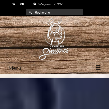
Votre panier
-
0,00
€
Rechercher :
Menu