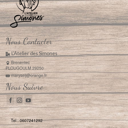
Nous Contacter
L'Atelier des Simones
Brenentec
PLOUGOULM 29250
maryselj@orange.fr
Nous Suivre
Tel : 0607241292