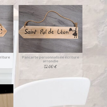
riture
Pancarte personnalisée écriture
arrondie
12,00
€
Achat rapide
Ce
produit
a
plusieurs
variations.
Les