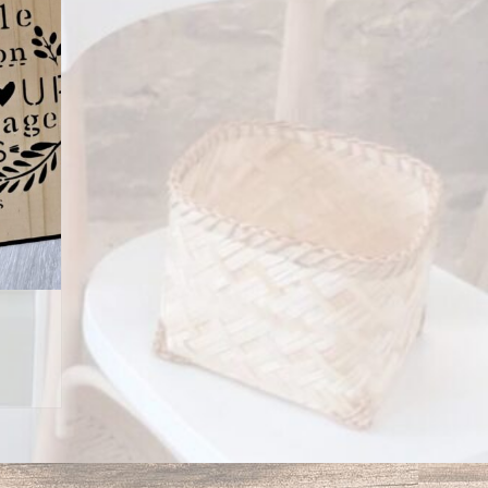
options
peuvent
être
choisies
sur
la
page
du
produit