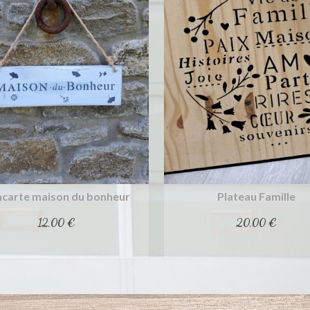
options
options
peuvent
peuvent
être
être
choisies
choisies
sur
sur
la
la
page
page
du
du
produit
produit
carte maison du bonheur
Plateau Famille
12,00
€
20,00
€
Déjà adopté !
Achat rapide