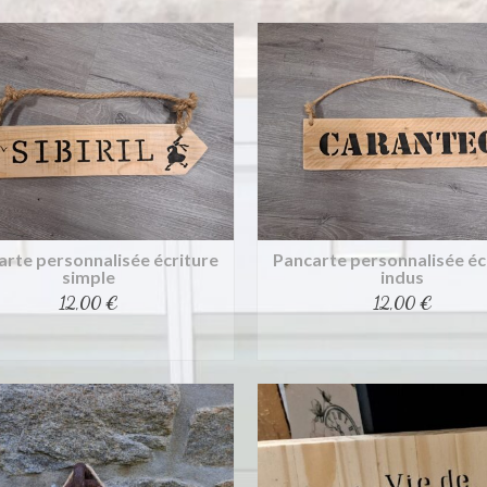
arte personnalisée écriture
Pancarte personnalisée éc
simple
indus
12,00
€
12,00
€
Achat rapide
Achat rapide
Ce
Ce
produit
produit
a
a
plusieurs
plusieurs
variations.
variations.
Les
Les