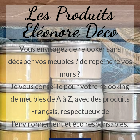
Les Produits
Eléonore Déco
Vous envisagez de relooker sans
décaper vos meubles ? de repeindre vos
murs ?
Je vous conseille pour votre relooking
de meubles de A à Z, avec des produits
Français, respectueux de
l’environnement et éco responsables.