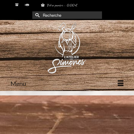
Votre panier
-
0,00
€
Rechercher :
Menu