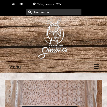
Votre panier
-
0,00
€
Rechercher :
Menu