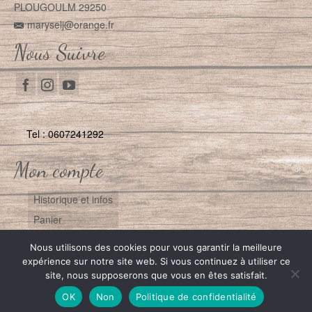
PLOUGOULM 29250
maryselj@orange.fr
Nous Suivre
Tel : 0607241292
Mon compte
Historique et infos
Panier
Nous utilisons des cookies pour vous garantir la meilleure
Contact
Plan du site
Mentions Légales
RGPD
expérience sur notre site web. Si vous continuez à utiliser ce
site, nous supposerons que vous en êtes satisfait.
Conditions Générales de Vente
© 2026 L'Atelier des Simones
OK
Non
Politique de confidentialité