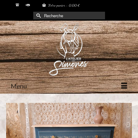
Votre panier
-
0,00
€
Rechercher :
Menu