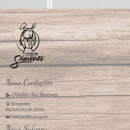
Nous Contacter
L'Atelier des Simones
Brenentec
PLOUGOULM 29250
maryselj@orange.fr
Nous Suivre