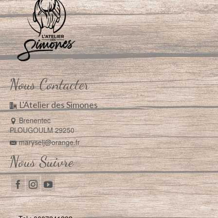
Nous Contacter
L'Atelier des Simones
Brenentec
PLOUGOULM 29250
maryselj@orange.fr
Nous Suivre