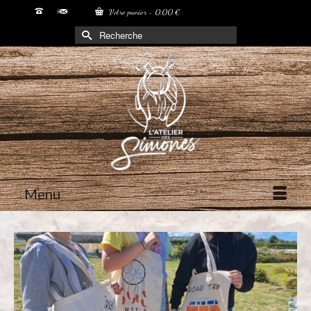
Votre panier
-
0,00
€
Rechercher :
Menu