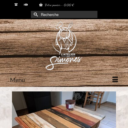
Votre panier
-
0,00
€
Rechercher :
Menu