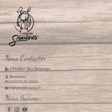
Nous Contacter
L'Atelier des Simones
Brenentec
PLOUGOULM 29250
maryselj@orange.fr
Nous Suivre