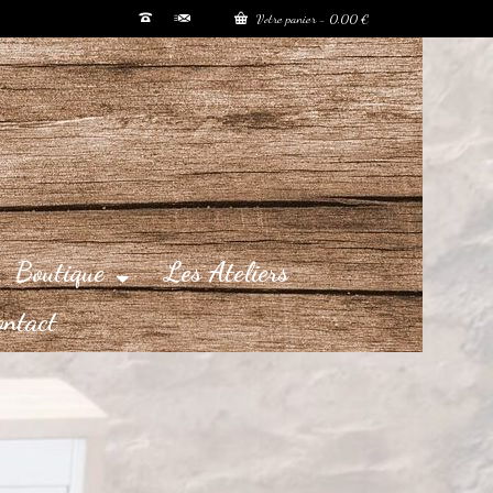
Votre panier
-
0,00
€
Boutique
Les Ateliers
ontact