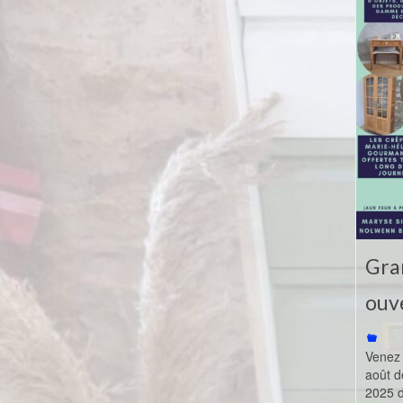
Gra
ouve
Venez 
août d
2025 d