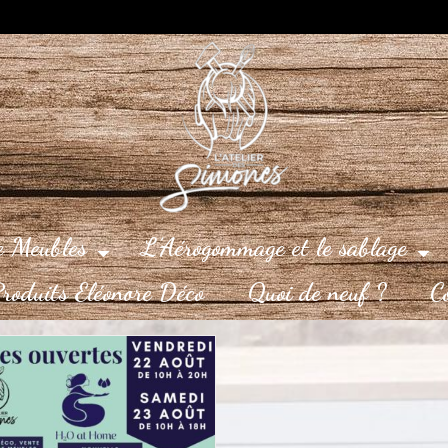
e Meubles
L’Aérogommage et le sablage
roduits Eléonore Déco
Quoi de neuf ?
C