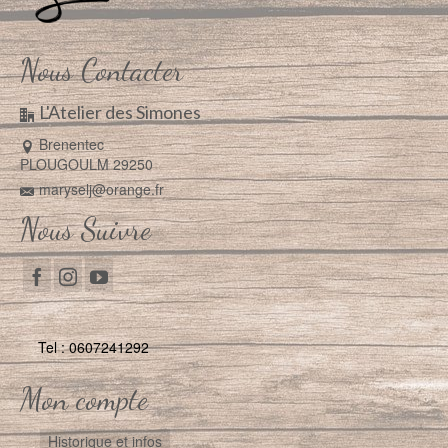
Nous Contacter
L'Atelier des Simones
Brenentec
PLOUGOULM 29250
maryselj@orange.fr
Nous Suivre
Tel : 0607241292
Mon compte
Historique et infos