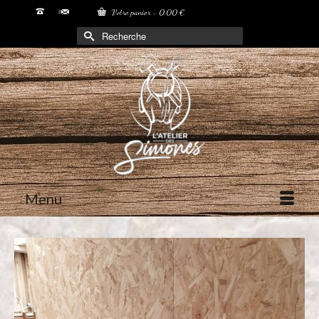
Votre panier
-
0,00
€
Rechercher :
Menu