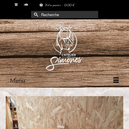
Votre panier
-
0,00
€
Rechercher :
Menu