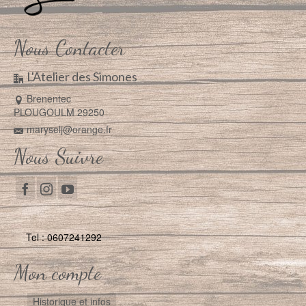
Nous Contacter
L'Atelier des Simones
Brenentec
PLOUGOULM 29250
maryselj@orange.fr
Nous Suivre
Tel : 0607241292
Mon compte
Historique et infos