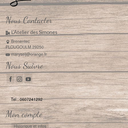
Nous Contacter
L'Atelier des Simones
Brenentec
PLOUGOULM 29250
maryselj@orange.fr
Nous Suivre
Tel : 0607241292
Mon compte
Historique et infos