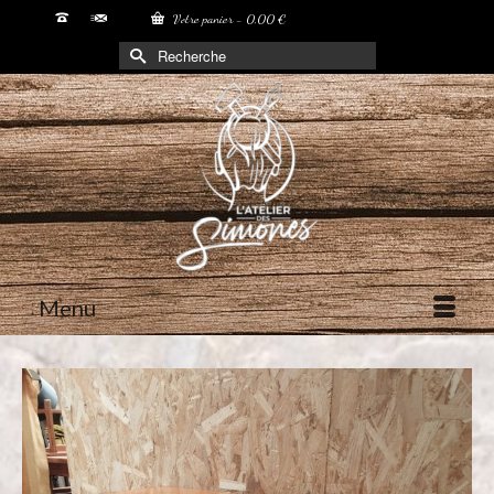
Votre panier
-
0,00
€
Rechercher :
Menu