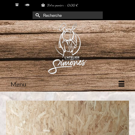
Votre panier
-
0,00
€
Rechercher :
Menu