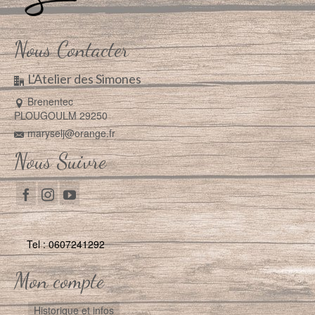
Nous Contacter
L'Atelier des Simones
Brenentec
PLOUGOULM 29250
maryselj@orange.fr
Nous Suivre
Tel : 0607241292
Mon compte
Historique et infos