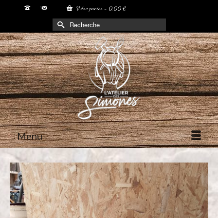
Votre panier
-
0,00
€
Rechercher :
Menu