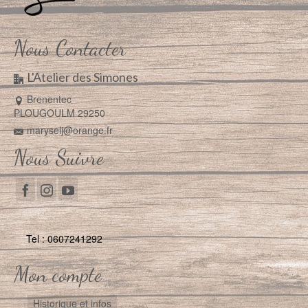
Nous Contacter
L'Atelier des Simones
Brenentec
PLOUGOULM 29250
maryselj@orange.fr
Nous Suivre
Tel : 0607241292
Mon compte
Historique et infos