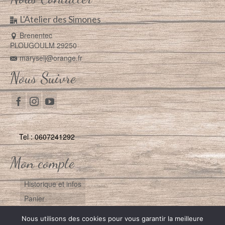
L'Atelier des Simones
Brenentec
PLOUGOULM 29250
maryselj@orange.fr
Nous Suivre
Tel : 0607241292
Mon compte
Historique et infos
Panier
Nous utilisons des cookies pour vous garantir la meilleure
Contact
Plan du site
Mentions Légales
RGPD