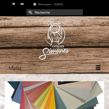
Votre panier
-
0,00
€
Rechercher :
Menu