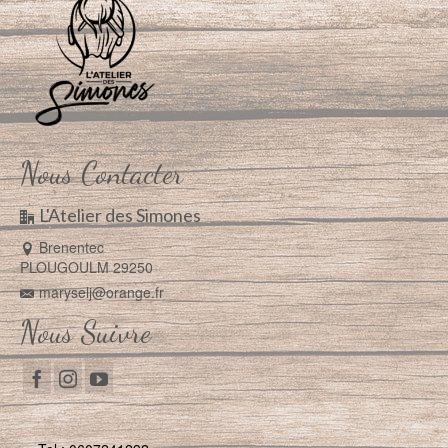
Nous Contacter
L'Atelier des Simones
Brenentec
PLOUGOULM 29250
maryselj@orange.fr
Nous Suivre