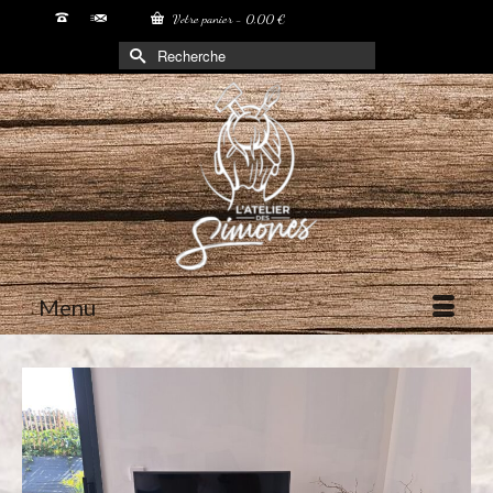
Votre panier
-
0,00
€
Rechercher :
Menu