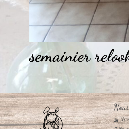
semainier reloo
Nous
L'At
Bren