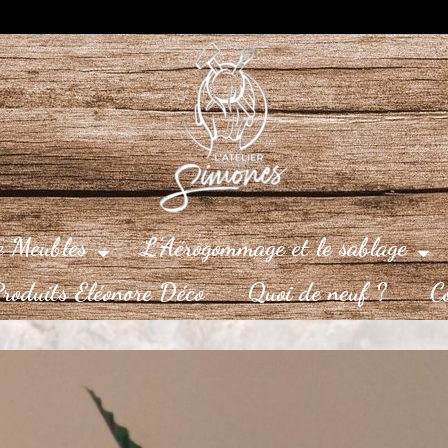
e Meubles
L’Aérogommage et le sablage
roduits Eléonore Déco
Quoi de neuf ?
C