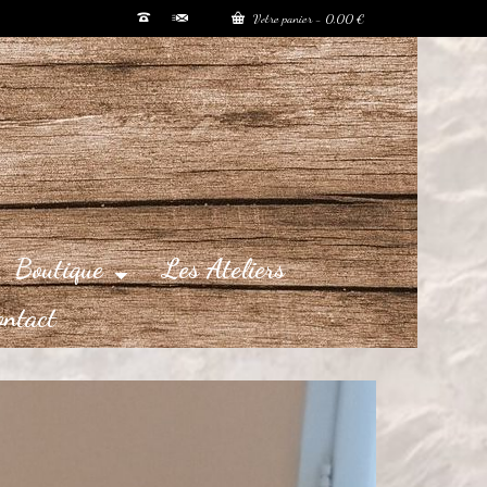
Votre panier
-
0,00
€
Boutique
Les Ateliers
ontact