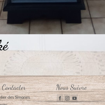
ké
 Contacter
Nous Suivre
elier des Simones
entec