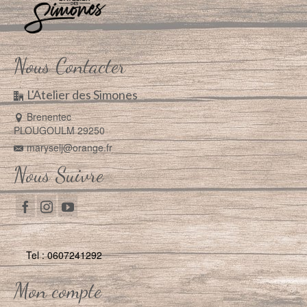
Nous Contacter
L'Atelier des Simones
Brenentec
PLOUGOULM 29250
maryselj@orange.fr
Nous Suivre
Tel : 0607241292
Mon compte