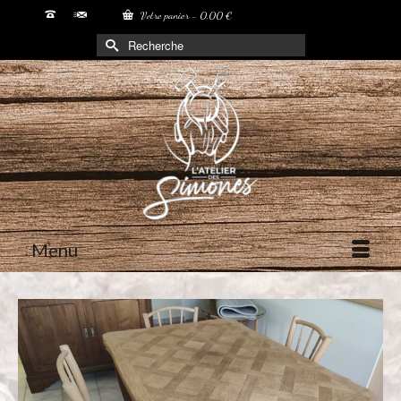
Votre panier
-
0,00
€
Rechercher :
Menu