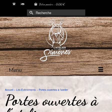
Votre panier
-
0,00
€
Rechercher :
Menu
Accueil
»
Les Evènements
»
Portes ouvertes à l’atelier
Portes ouvertes à