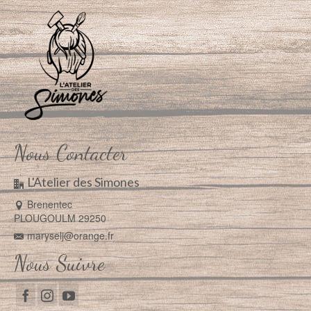
Nous Contacter
L'Atelier des Simones
Brenentec
PLOUGOULM 29250
maryselj@orange.fr
Nous Suivre