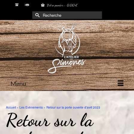
Votre panier
-
0,00
€
Rechercher :
Menu
Accueil
»
Les Evènements
»
Retour sur la porte ouverte d’avril 2023
Retour sur la